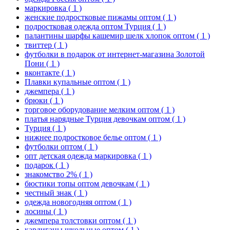
маркировка
( 1 )
женские подростковые пижамы оптом
( 1 )
подростковая одежда оптом Турция
( 1 )
палантины шарфы кашемир шелк хлопок оптом
( 1 )
твиттер
( 1 )
футболки в подарок от интернет-магазина Золотой
Пони
( 1 )
вконтакте
( 1 )
Плавки купальные оптом
( 1 )
джемпера
( 1 )
брюки
( 1 )
торговое оборудование мелким оптом
( 1 )
платья нарядные Турция девочкам оптом
( 1 )
Турция
( 1 )
нижнее подростковое белье оптом
( 1 )
футболки оптом
( 1 )
опт детская одежда маркировка
( 1 )
подарок
( 1 )
знакомство 2%
( 1 )
бюстики топы оптом девочкам
( 1 )
честный знак
( 1 )
одежда новогодняя оптом
( 1 )
лосины
( 1 )
джемпера толстовки оптом
( 1 )
кардиганы школьные оптом
( 1 )