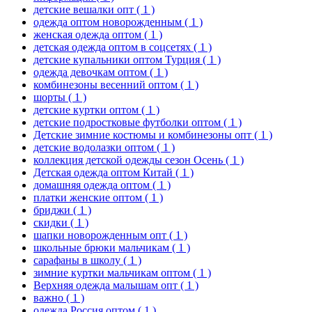
детские вешалки опт
( 1 )
одежда оптом новорожденным
( 1 )
женская одежда оптом
( 1 )
детская одежда оптом в соцсетях
( 1 )
детские купальники оптом Турция
( 1 )
одежда девочкам оптом
( 1 )
комбинезоны весенний оптом
( 1 )
шорты
( 1 )
детские куртки оптом
( 1 )
детские подростковые футболки оптом
( 1 )
Детские зимние костюмы и комбинезоны опт
( 1 )
детские водолазки оптом
( 1 )
коллекция детской одежды сезон Осень
( 1 )
Детская одежда оптом Китай
( 1 )
домашняя одежда оптом
( 1 )
платки женские оптом
( 1 )
бриджи
( 1 )
скидки
( 1 )
шапки новорожденным опт
( 1 )
школьные брюки мальчикам
( 1 )
сарафаны в школу
( 1 )
зимние куртки мальчикам оптом
( 1 )
Верхняя одежда малышам опт
( 1 )
важно
( 1 )
одежда Россия оптом
( 1 )