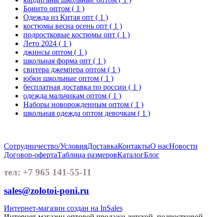
Бонито оптом
( 1 )
Одежда из Китая опт
( 1 )
костюмы весна осень опт
( 1 )
подростковые костюмы опт
( 1 )
Лето 2024
( 1 )
джинсы оптом
( 1 )
школьная форма опт
( 1 )
свитера джемпера оптом
( 1 )
юбки школьные оптом
( 1 )
бесплатная доставка по россии
( 1 )
одежда мальчикам оптом
( 1 )
Наборы новорожденным оптом
( 1 )
школьная одежда оптом девочкам
( 1 )
Сотрудничество/Условия
Доставка
Контакты
О нас
Новости
Договор-оферта
Таблица размеров
Каталог
Блог
тел: +7 965 141-55-11
sales@zolotoi-poni.ru
Интернет-магазин создан на InSales
Интернет-магазин оптовой продажи детской, подростковой,