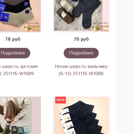
78 руб
70 руб
Подробнее
Подробнее
и шерсть детские
Носки шерсть мальчику
7) 251116-W1089
(6-12) 251116-W1088
new