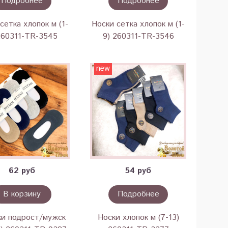
Подробнее
Подробнее
сетка хлопок м (1-
Носки сетка хлопок м (1-
260311-TR-3545
9) 260311-TR-3546
new
62 руб
54 руб
В корзину
Подробнее
и подрост/мужск
Носки хлопок м (7-13)