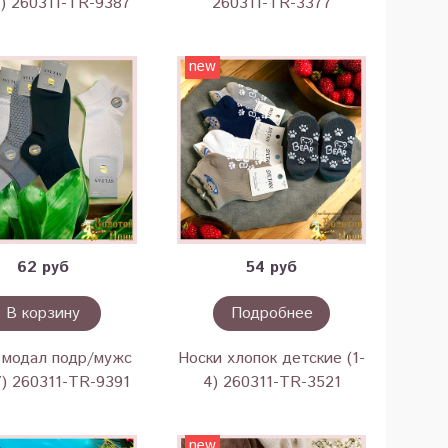
7) 260311-TR-9387
260311-TR-3377
new
62 руб
54 руб
В корзину
Подробнее
 модал подр/мужс
Носки хлопок детские (1-
7) 260311-TR-9391
4) 260311-TR-3521
new