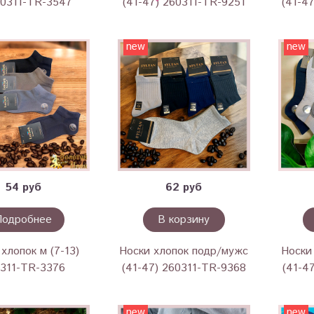
60311-TR-3547
(41-47) 260311-TR-9251
(41-4
new
new
54 руб
62 руб
Подробнее
В корзину
хлопок м (7-13)
Носки хлопок подр/мужс
Носки
311-TR-3376
(41-47) 260311-TR-9368
(41-4
new
new