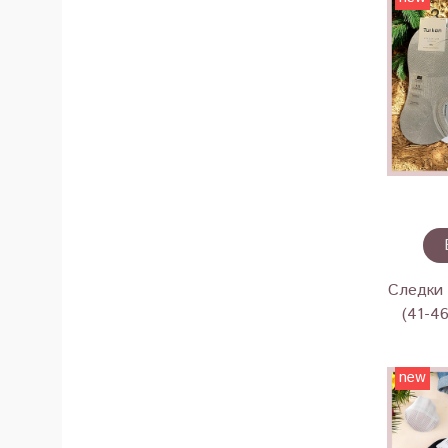
Следки 
(41-4
new