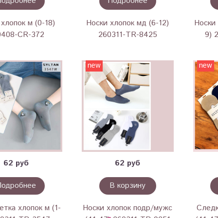
Подробнее
Подробнее
хлопок м (0-18)
Носки хлопок мд (6-12)
Носки 
0408-CR-372
260311-TR-8425
9) 
new
new
62 руб
62 руб
Подробнее
В корзину
етка хлопок м (1-
Носки хлопок подр/мужс
Следк