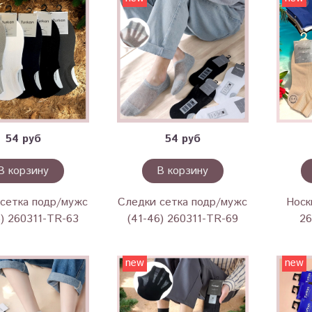
54 руб
54 руб
В корзину
В корзину
сетка подр/мужс
Следки сетка подр/мужс
Носк
6) 260311-TR-63
(41-46) 260311-TR-69
26
new
new