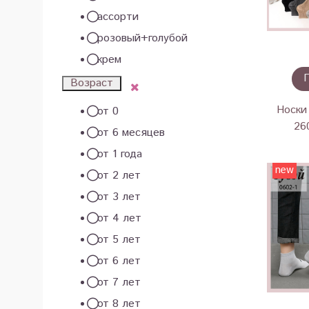
ассорти
розовый+голубой
крем
Возраст
Носки 
от 0
26
от 6 месяцев
от 1 года
new
от 2 лет
от 3 лет
от 4 лет
от 5 лет
от 6 лет
от 7 лет
от 8 лет