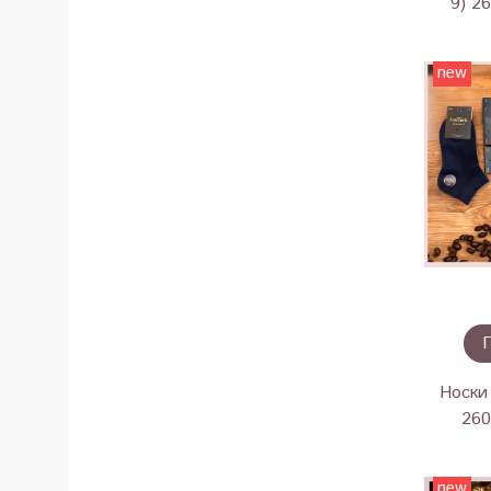
9) 2
new
Носки 
260
new