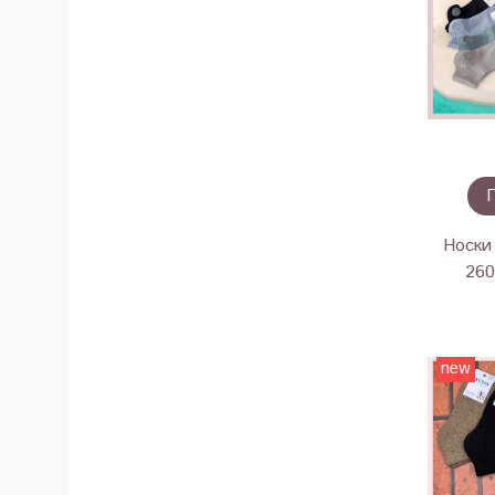
Носки 
260
new