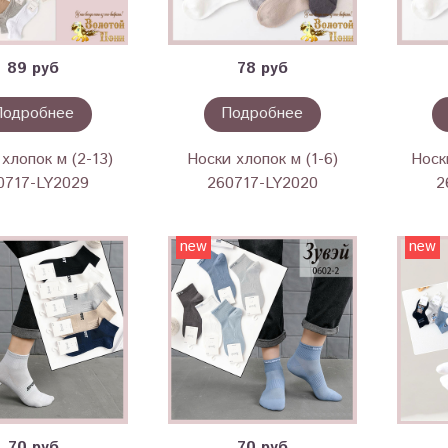
89 руб
78 руб
Подробнее
Подробнее
хлопок м (2-13)
Носки хлопок м (1-6)
Носк
0717-LY2029
260717-LY2020
2
new
new
70 руб
70 руб