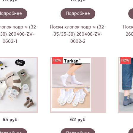
Подробнее
Подробнее
лопок подр м (32-
Носки хлопок подр м (32-
Носк
-38) 260408-ZV-
35/35-38) 260408-ZV-
26
0602-1
0602-2
new
new
65 руб
62 руб