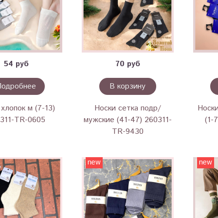
54 руб
70 руб
Подробнее
В корзину
хлопок м (7-13)
Носки сетка подр/
Носк
311-TR-0605
мужские (41-47) 260311-
(1-
TR-9430
new
new