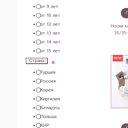
от 9 лет
от 10 лет
от 12 лет
Носки х
35/35
от 13 лет
от 14 лет
от 15 лет
new
Страна
Турция
Россия
Корея
Киргизия
Беларусь
Польша
КНР