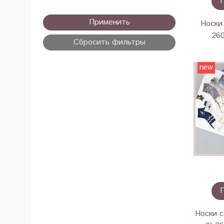
Применить
Носки 
26
Сбросить фильтры
new
Носки с