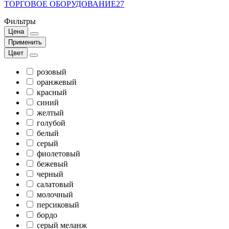
ТОРГОВОЕ ОБОРУДОВАНИЕ
27
Фильтры
Цена
Применить
Цвет
розовый
оранжевый
красный
синий
желтый
голубой
белый
серый
фиолетовый
бежевый
черный
салатовый
молочный
персиковый
бордо
серый меланж