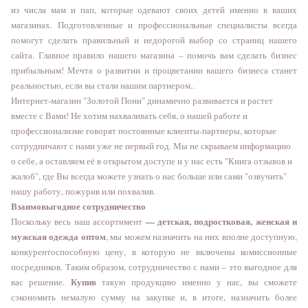
из числа мам и
пап
, которые одевают своих детей именно в ваших
магазинах. Подготовленные и профессиональные специалисты всегда
помогут сделать правильный и недорогой выбор со страниц нашего
сайта. Главное правило нашего магазина – помочь вам сделать бизнес
прибыльным! Мечта о развитии и процветании вашего бизнеса станет
реальностью, если вы стали нашим партнером..
Интернет-магазин "Золотой Пони" динамично развивается и растет
вместе с Вами! Не хотим нахваливать себя, о нашей работе и
профессионализме говорят постоянные клиенты-партнеры, которые
сотрудничают с нами уже не первый год. Мы не скрываем информацию
о себе, а оставляем её в открытом доступе и у нас есть "Книга отзывов и
жалоб", где Вы всегда можете узнать о нас больше или сами "озвучить"
нашу работу, пожурив или похвалив.
Взаимовыгодное сотрудничество
— детская, подростковая, женская и
Поскольку весь наш ассортимент
мужская одежда оптом
, мы можем назначить на них вполне доступную,
конкурентоспособную цену, в которую не включены комиссионные
посредников. Таким образом, сотрудничество с нами – это выгодное для
Купив
вас решение.
такую продукцию именно у нас, вы сможете
сэкономить немалую сумму на закупке и, в итоге, назначить более