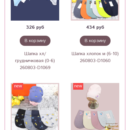
326 руб
434 руб
В корзину
В корзину
Шапка хл/
Шапка хлопок м (6-10)
грудничковая (0-6)
260803-D1060
260803-D1069
new
new