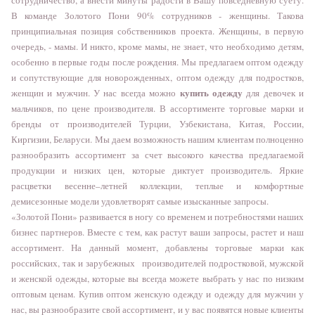
В команде Золотого Пони 90% сотрудников - женщины. Такова
принципиальная позиция собственников проекта. Женщины, в первую
очередь, - мамы. И никто, кроме мамы, не знает, что необходимо детям,
особенно в первые годы после рождения. Мы предлагаем оптом
одежду
и сопутствующие для новорожденных
, оптом одежду для подростков,
купить одежду
женщин и мужчин. У нас всегда можно
для девочек и
мальчиков, по цене производителя. В ассортименте торговые марки и
бренды от производителей Турции, Узбекистана, Китая, России,
Киргизии, Беларуси. Мы даем возможность нашим клиентам полноценно
разнообразить ассортимент за счет высокого качества предлагаемой
продукции и низких цен, которые диктует производитель. Яркие
расцветки весенне–летней коллекции, теплые и комфортные
демисезонные модели удовлетворят самые изысканные запросы.
«Золотой Пони» развивается в ногу со временем и потребностями наших
бизнес партнеров. Вместе с тем, как растут ваши запросы, растет и наш
ассортимент. На данный момент, добавлены торговые марки как
российских, так и зарубежных производителей подростковой, мужской
и
женской одежды
, которые вы всегда можете выбрать у нас по низким
оптовым ценам. Купив оптом женскую одежду и одежду для мужчин у
нас, вы разнообразите свой ассортимент, и у вас появятся новые клиенты