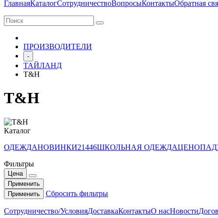
Главная
Каталог
Сотрудничество
Вопросы
Контакты
Обратная свя
ПРОИЗВОДИТЕЛИ
-
ТАЙЛАНД
T&H
T&H
Каталог
ОДЕЖДА
НОВИНКИ
21446
ШКОЛЬНАЯ ОДЕЖДА
ЦЕНОПАД
Фильтры
Цена
Применить
Сбросить фильтры
Применить
Сотрудничество/Условия
Доставка
Контакты
О нас
Новости
Догов