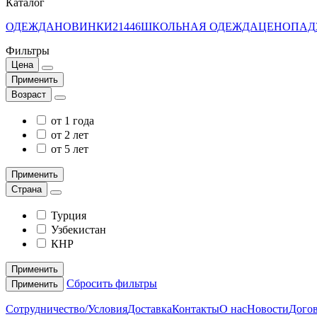
Каталог
ОДЕЖДА
НОВИНКИ
21446
ШКОЛЬНАЯ ОДЕЖДА
ЦЕНОПАД
Фильтры
Цена
Применить
Возраст
от 1 года
от 2 лет
от 5 лет
Применить
Страна
Турция
Узбекистан
КНР
Применить
Сбросить фильтры
Применить
Сотрудничество/Условия
Доставка
Контакты
О нас
Новости
Догов