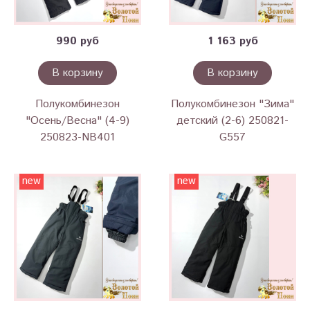
990 руб
1 163 руб
В корзину
В корзину
Полукомбинезон
Полукомбинезон "Зима"
"Осень/Весна" (4-9)
детский (2-6) 250821-
250823-NB401
G557
new
new