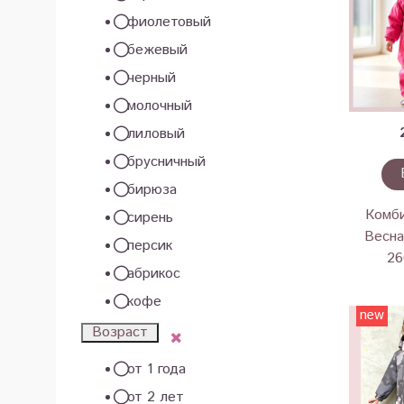
фиолетовый
бежевый
черный
молочный
лиловый
брусничный
бирюза
Комби
сирень
Весна
персик
26
абрикос
кофе
new
Возраст
от 1 года
от 2 лет