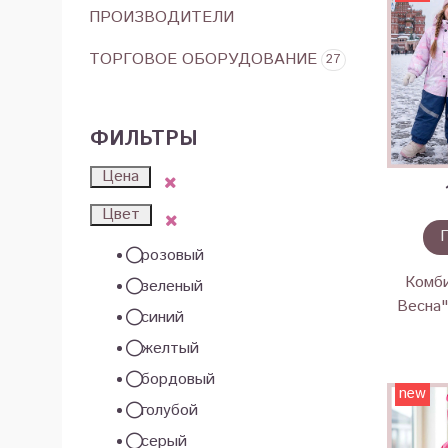
ПРОИЗВОДИТЕЛИ
ТОРГОВОЕ ОБОРУДОВАНИЕ
27
ФИЛЬТРЫ
Цена
Цвет
розовый
Комби
зеленый
Весна"
синий
желтый
бордовый
new
голубой
серый