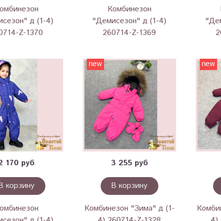
омбинезон
Комбинезон
сезон" д (1-4)
"Демисезон" д (1-4)
"Дем
0714-Z-1370
260714-Z-1369
2
new
new
2 170 руб
3 255 руб
В корзину
В корзину
омбинезон
Комбинезон "Зима" д (1-
Комбин
сезон" д (1-4)
4) 260714-Z-1328
4)