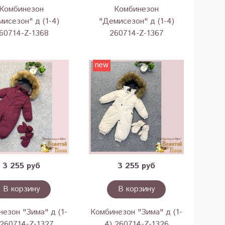
Комбинезон
Комбинезон
исезон" д (1-4)
"Демисезон" д (1-4)
60714-Z-1368
260714-Z-1367
new
3 255 руб
3 255 руб
В корзину
В корзину
езон "Зима" д (1-
Комбинезон "Зима" д (1-
 260714-Z-1327
4) 260714-Z-1326