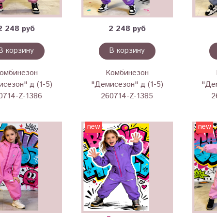
2 248 руб
2 248 руб
В корзину
В корзину
омбинезон
Комбинезон
сезон" д (1-5)
"Демисезон" д (1-5)
"Дем
0714-Z-1386
260714-Z-1385
2
new
new