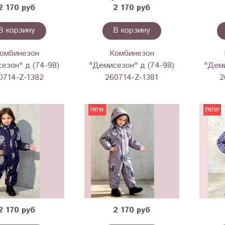
2 170 руб
2 170 руб
В корзину
В корзину
омбинезон
Комбинезон
езон" д (74-98)
"Демисезон" д (74-98)
"Деми
0714-Z-1382
260714-Z-1381
2
new
new
2 170 руб
2 170 руб