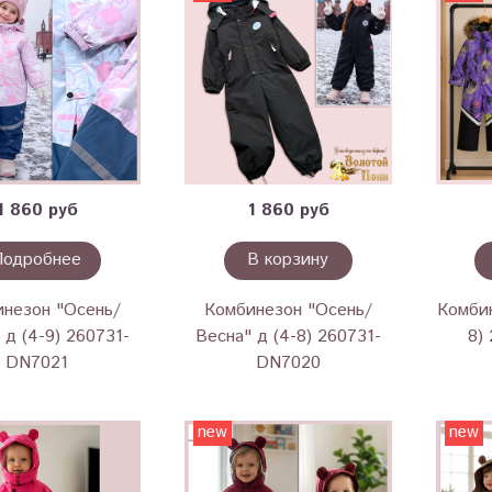
1 860 руб
1 860 руб
Подробнее
В корзину
незон "Осень/
Комбинезон "Осень/
Комбин
 д (4-9) 260731-
Весна" д (4-8) 260731-
8)
DN7021
DN7020
new
new