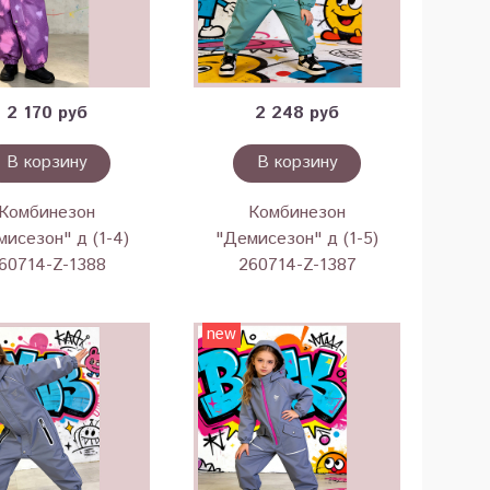
2 170 руб
2 248 руб
В корзину
В корзину
Комбинезон
Комбинезон
исезон" д (1-4)
"Демисезон" д (1-5)
60714-Z-1388
260714-Z-1387
new