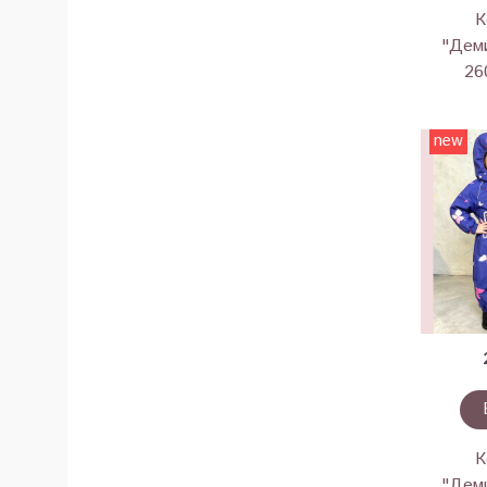
К
"Деми
26
new
К
"Деми