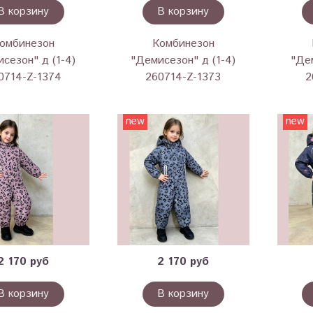
В корзину
В корзину
омбинезон
Комбинезон
сезон" д (1-4)
"Демисезон" д (1-4)
"Дем
0714-Z-1374
260714-Z-1373
2
new
new
2 170 руб
2 170 руб
В корзину
В корзину