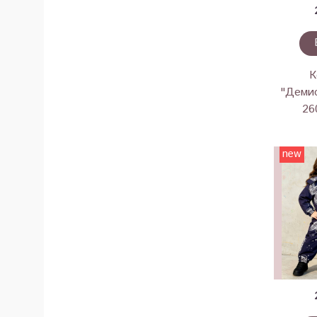
К
"Демис
26
new