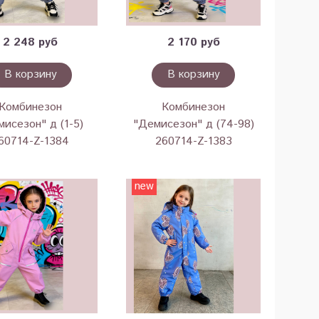
2 248 руб
2 170 руб
В корзину
В корзину
Комбинезон
Комбинезон
исезон" д (1-5)
"Демисезон" д (74-98)
60714-Z-1384
260714-Z-1383
new