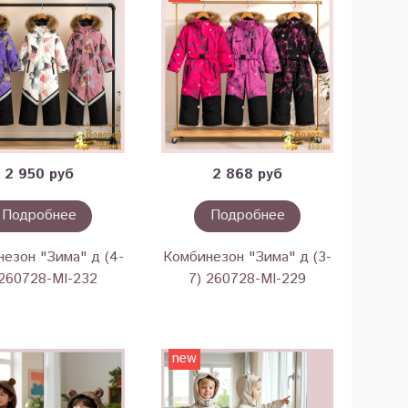
2 950 руб
2 868 руб
Подробнее
Подробнее
езон "Зима" д (4-
Комбинезон "Зима" д (3-
 260728-MI-232
7) 260728-MI-229
new