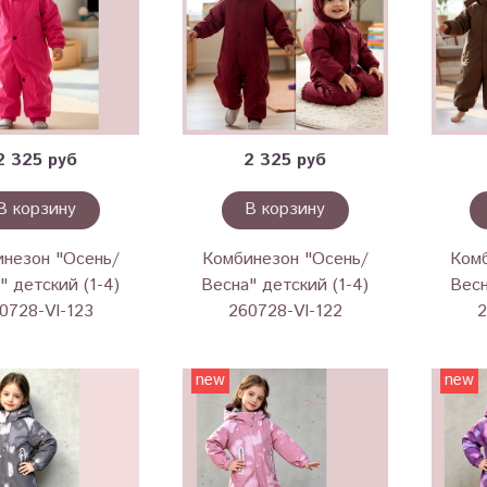
2 325 руб
2 325 руб
В корзину
В корзину
незон "Осень/
Комбинезон "Осень/
Ком
" детский (1-4)
Весна" детский (1-4)
Весн
0728-VI-123
260728-VI-122
2
new
new