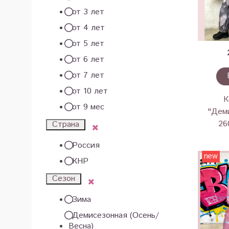
от 3 лет
от 4 лет
от 5 лет
от 6 лет
от 7 лет
от 10 лет
К
от 9 мес
"Деми
26
Страна
Россия
new
КНР
Сезон
Зима
Демисезонная (Осень/
Весна)