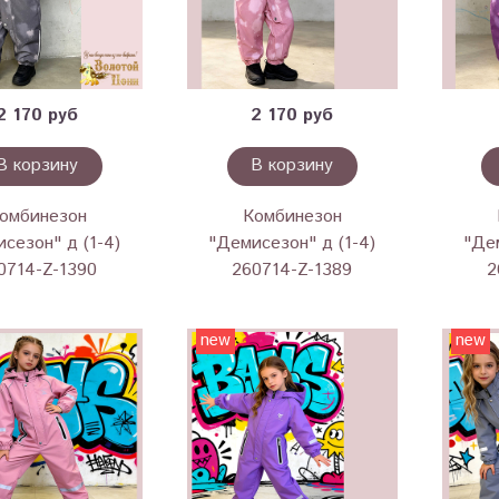
2 170 руб
2 170 руб
В корзину
В корзину
омбинезон
Комбинезон
сезон" д (1-4)
"Демисезон" д (1-4)
"Дем
0714-Z-1390
260714-Z-1389
2
new
new