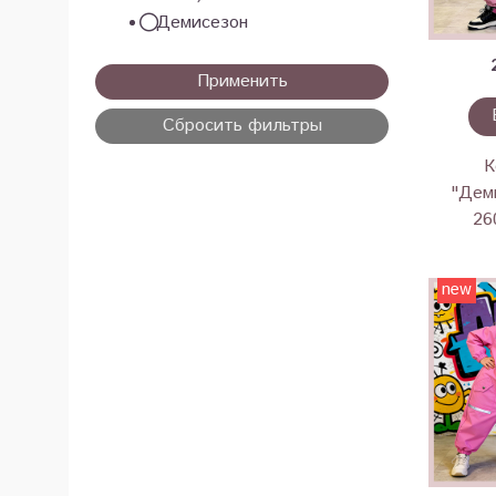
Демисезон
Применить
Сбросить фильтры
К
"Деми
26
new