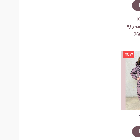
К
"Деми
26
new