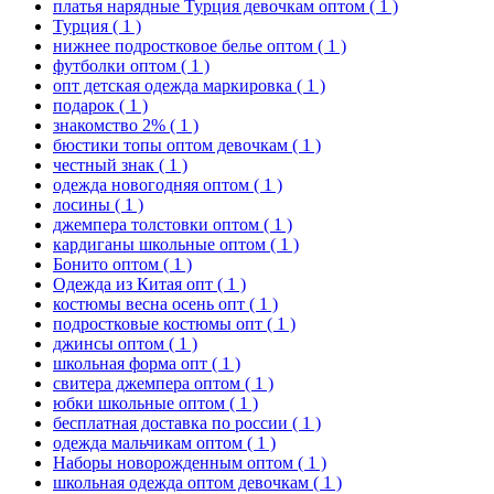
платья нарядные Турция девочкам оптом
( 1 )
Турция
( 1 )
нижнее подростковое белье оптом
( 1 )
футболки оптом
( 1 )
опт детская одежда маркировка
( 1 )
подарок
( 1 )
знакомство 2%
( 1 )
бюстики топы оптом девочкам
( 1 )
честный знак
( 1 )
одежда новогодняя оптом
( 1 )
лосины
( 1 )
джемпера толстовки оптом
( 1 )
кардиганы школьные оптом
( 1 )
Бонито оптом
( 1 )
Одежда из Китая опт
( 1 )
костюмы весна осень опт
( 1 )
подростковые костюмы опт
( 1 )
джинсы оптом
( 1 )
школьная форма опт
( 1 )
свитера джемпера оптом
( 1 )
юбки школьные оптом
( 1 )
бесплатная доставка по россии
( 1 )
одежда мальчикам оптом
( 1 )
Наборы новорожденным оптом
( 1 )
школьная одежда оптом девочкам
( 1 )