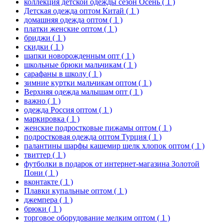
коллекция детской одежды сезон Осень
( 1 )
Детская одежда оптом Китай
( 1 )
домашняя одежда оптом
( 1 )
платки женские оптом
( 1 )
бриджи
( 1 )
скидки
( 1 )
шапки новорожденным опт
( 1 )
школьные брюки мальчикам
( 1 )
сарафаны в школу
( 1 )
зимние куртки мальчикам оптом
( 1 )
Верхняя одежда малышам опт
( 1 )
важно
( 1 )
одежда Россия оптом
( 1 )
маркировка
( 1 )
женские подростковые пижамы оптом
( 1 )
подростковая одежда оптом Турция
( 1 )
палантины шарфы кашемир шелк хлопок оптом
( 1 )
твиттер
( 1 )
футболки в подарок от интернет-магазина Золотой
Пони
( 1 )
вконтакте
( 1 )
Плавки купальные оптом
( 1 )
джемпера
( 1 )
брюки
( 1 )
торговое оборудование мелким оптом
( 1 )