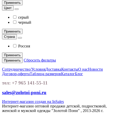
Применить
Цвет
серый
черный
Применить
Страна
Россия
Применить
Сбросить фильтры
Применить
Сотрудничество/Условия
Доставка
Контакты
О нас
Новости
Договор-оферта
Таблица размеров
Каталог
Блог
тел: +7 965 141-55-11
sales@zolotoi-poni.ru
Интернет-магазин создан на InSales
Интернет-магазин оптовой продажи детской, подростковой,
женской и мужской одежды "Золотой Пони" , 2013-2026 г.