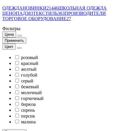
ОДЕЖДА
НОВИНКИ
21446
ШКОЛЬНАЯ ОДЕЖДА
ЦЕНОПАД
383
ТЕКСТИЛЬ
363
ПРОИЗВОДИТЕЛИ
ТОРГОВОЕ ОБОРУДОВАНИЕ
27
Фильтры
Цена
Применить
Цвет
розовый
красный
желтый
голубой
серый
бежевый
молочный
горчичный
бирюза
сирень
персик
малина