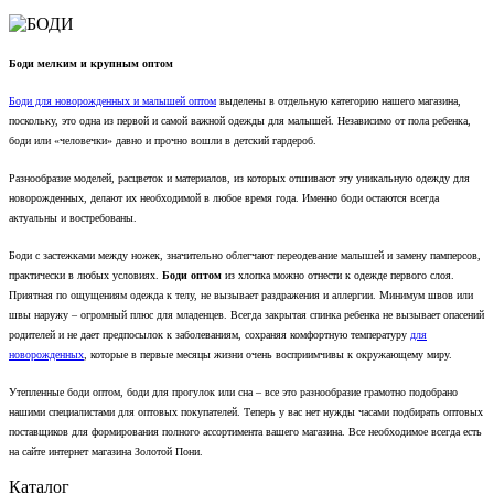
Боди мелким и крупным оптом
Боди для новорожденных и малышей оптом
выделены в отдельную категорию нашего магазина,
поскольку, это одна из первой и самой важной одежды для малышей. Независимо от пола ребенка,
боди или «человечки» давно и прочно вошли в детский гардероб.
Разнообразие моделей, расцветок и материалов, из которых отшивают эту уникальную одежду для
новорожденных, делают их необходимой в любое время года. Именно боди остаются всегда
актуальны и востребованы.
Боди с застежками между ножек, значительно облегчают переодевание малышей и замену памперсов,
практически в любых условиях.
Боди оптом
из хлопка можно отнести к одежде первого слоя.
Приятная по ощущениям одежда к телу, не вызывает раздражения и аллергии. Минимум швов или
швы наружу – огромный плюс для младенцев. Всегда закрытая спинка ребенка не вызывает опасений
родителей и не дает предпосылок к заболеваниям, сохраняя комфортную температуру
для
новорожденных
, которые в первые месяцы жизни очень восприимчивы к окружающему миру.
Утепленные боди оптом, боди для прогулок или сна – все это разнообразие грамотно подобрано
нашими специалистами для оптовых покупателей. Теперь у вас нет нужды часами подбирать оптовых
поставщиков для формирования полного ассортимента вашего магазина. Все необходимое всегда есть
на сайте интернет магазина Золотой Пони.
Каталог