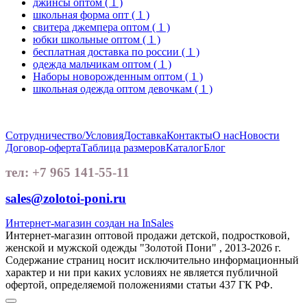
джинсы оптом
( 1 )
школьная форма опт
( 1 )
свитера джемпера оптом
( 1 )
юбки школьные оптом
( 1 )
бесплатная доставка по россии
( 1 )
одежда мальчикам оптом
( 1 )
Наборы новорожденным оптом
( 1 )
школьная одежда оптом девочкам
( 1 )
Сотрудничество/Условия
Доставка
Контакты
О нас
Новости
Договор-оферта
Таблица размеров
Каталог
Блог
тел: +7 965 141-55-11
sales@zolotoi-poni.ru
Интернет-магазин создан на InSales
Интернет-магазин оптовой продажи детской, подростковой,
женской и мужской одежды "Золотой Пони" , 2013-2026 г.
Содержание страниц носит исключительно информационный
характер и ни при каких условиях не является публичной
офертой, определяемой положениями статьи 437 ГК РФ.