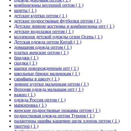
комбинезоны весенний оптом
( 1 )
шорты
( 1 )
детские куртки оптом
( 1 )
детские подростковые футболки оптом
( 1 )
Детские зимние костюмы и комбинезоны опт
( 1 )
детские водолазки оптом
( 1 )
коллекция детской одежды сезон Осень
( 1 )
Детская одежда оптом Китай
( 1 )
домашняя одежда оптом
( 1 )
платки женские оптом
( 1 )
бриджи
( 1 )
скидки
( 1 )
шапки новорожденным опт
( 1 )
школьные брюки мальчикам
( 1 )
сарафаны в школу
( 1 )
зимние куртки мальчикам оптом
( 1 )
Верхняя одежда малышам опт
( 1 )
важно
( 1 )
одежда Россия оптом
( 1 )
маркировка
( 1 )
женские подростковые пижамы оптом
( 1 )
подростковая одежда оптом Турция
( 1 )
палантины шарфы кашемир шелк хлопок оптом
( 1 )
твиттер
( 1 )