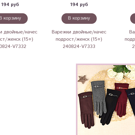
194 руб
194 руб
В корзину
В корзину
и двойные/начес
Варежки двойные/начес
Ва
ст/женск (15+)
подрост/женск (15+)
подр
0824-V7332
240824-V7333
2