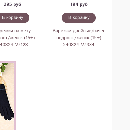
295 руб
194 руб
В корзину
В корзину
режки на меху
Варежки двойные/начес
ост/женск (15+)
подрост/женск (15+)
40824-V7128
240824-V7334