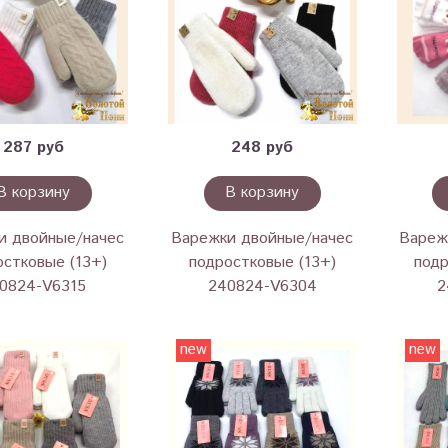
287 руб
248 руб
В корзину
В корзину
и двойные/начес
Варежки двойные/начес
Вареж
остковые (13+)
подростковые (13+)
подр
0824-V6315
240824-V6304
2
new
new