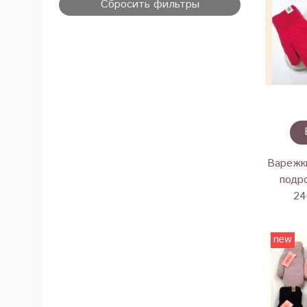
Сбросить фильтры
Варежк
подр
24
new