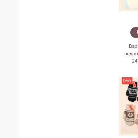
Вар
подро
24
new