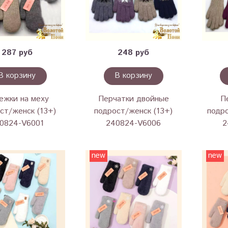
287 руб
248 руб
В корзину
В корзину
ежки на меху
Перчатки двойные
П
ст/женск (13+)
подрост/женск (13+)
подро
0824-V6001
240824-V6006
2
new
new