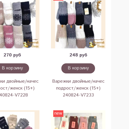
270 руб
248 руб
В корзину
В корзину
ки двойные/начес
Варежки двойные/начес
ост/женск (15+)
подрост/женск (15+)
40824-V7228
240824-V7233
new