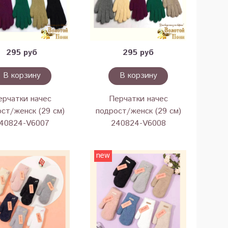
295 руб
295 руб
В корзину
В корзину
ерчатки начес
Перчатки начес
ст/женск (29 см)
подрост/женск (29 см)
40824-V6007
240824-V6008
new