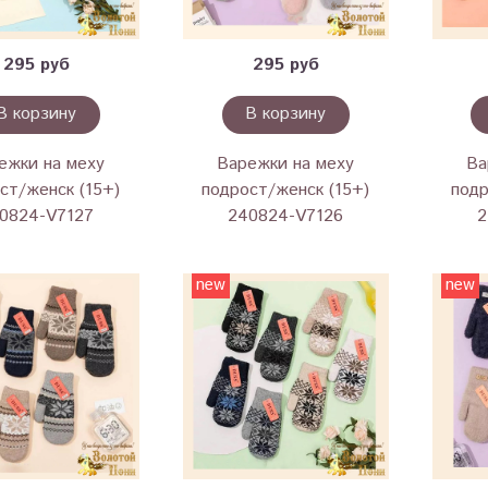
295 руб
295 руб
В корзину
В корзину
ежки на меху
Варежки на меху
Ва
ст/женск (15+)
подрост/женск (15+)
подр
0824-V7127
240824-V7126
2
new
new