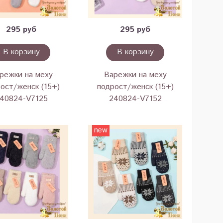
295 руб
295 руб
В корзину
В корзину
режки на меху
Варежки на меху
ост/женск (15+)
подрост/женск (15+)
40824-V7125
240824-V7152
new