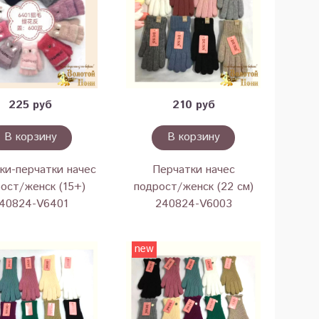
225 руб
210 руб
В корзину
В корзину
ки-перчатки начес
Перчатки начес
ост/женск (15+)
подрост/женск (22 см)
40824-V6401
240824-V6003
new