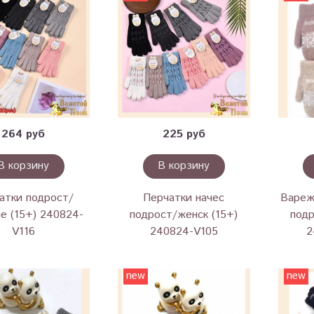
264 руб
225 руб
В корзину
В корзину
атки подрост/
Перчатки начес
Вареж
е (15+) 240824-
подрост/женск (15+)
подр
V116
240824-V105
2
new
new