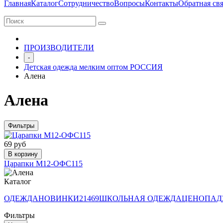
Главная
Каталог
Сотрудничество
Вопросы
Контакты
Обратная свя
ПРОИЗВОДИТЕЛИ
-
Детская одежда мелким оптом РОССИЯ
Алена
Алена
Фильтры
69 руб
В корзину
Царапки М12-ОФС115
Каталог
ОДЕЖДА
НОВИНКИ
21469
ШКОЛЬНАЯ ОДЕЖДА
ЦЕНОПАД
Фильтры