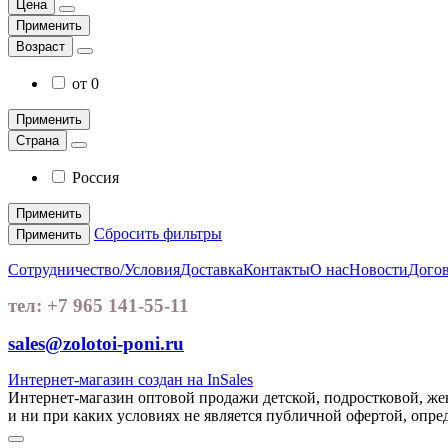
Цена
Применить
Возраст
от 0
Применить
Страна
Россия
Применить
Сбросить фильтры
Применить
Сотрудничество/Условия
Доставка
Контакты
О нас
Новости
Догов
тел: +7 965 141-55-11
sales@zolotoi-poni.ru
Интернет-магазин создан на InSales
Интернет-магазин оптовой продажи детской, подростковой, ж
и ни при каких условиях не является публичной офертой, опр