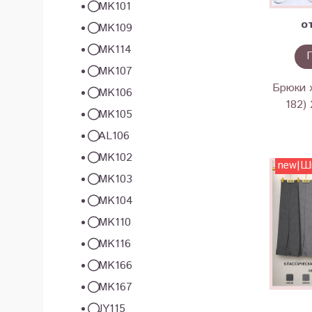
MK101
о
MK109
MK114
MK107
Брюки х
MK106
182)
MK105
AL106
MK102
new|Ш
MK103
MK104
MK110
MK116
MK166
MK167
JY115