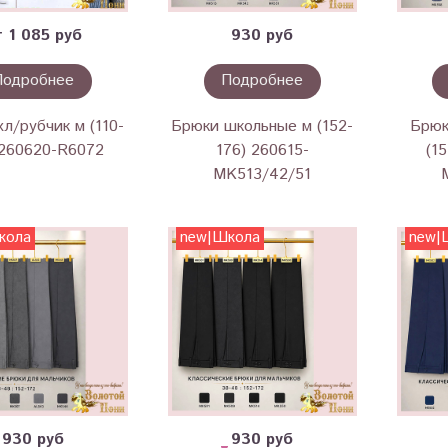
т 1 085 руб
930 руб
Подробнее
Подробнее
л/рубчик м (110-
Брюки школьные м (152-
Брюк
 260620-R6072
176) 260615-
(1
MK513/42/51
кола
new|Школа
new|
930 руб
930 руб