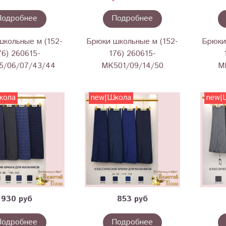
Подробнее
Подробнее
школьные м (152-
Брюки школьные м (152-
Брюки
76) 260615-
176) 260615-
5/06/07/43/44
MK501/09/14/50
M
кола
new|Школа
new|
930 руб
853 руб
Подробнее
Подробнее