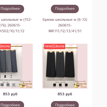
Подробнее
Подробнее
 школьные м (152-
Брюки школьные м (6-12)
176) 260615-
260615-
K502/10/11/12
MK111/12/13/41/51
Школа
new|Школа
853 руб
853 руб
Подробнее
Подробнее