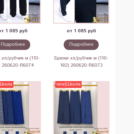
от 1 085 руб
от 1 085 руб
Подробнее
Подробнее
хл/рубчик м (110-
Брюки хл/рубчик м (110-
) 260620-R6074
182) 260620-R6073
Школа
new|Школа