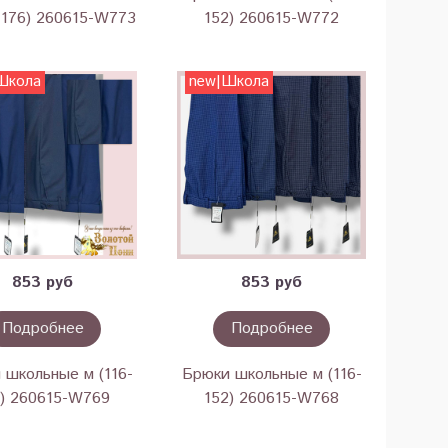
-176) 260615-W773
152) 260615-W772
Школа
new|Школа
853 руб
853 руб
Подробнее
Подробнее
 школьные м (116-
Брюки школьные м (116-
2) 260615-W769
152) 260615-W768