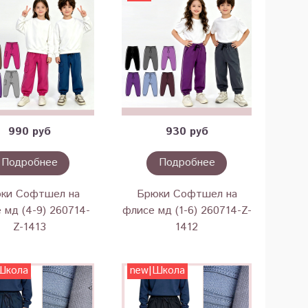
990 руб
930 руб
Подробнее
Подробнее
ки Софтшел на
Брюки Софтшел на
 мд (4-9) 260714-
флисе мд (1-6) 260714-Z-
Z-1413
1412
Школа
new|Школа