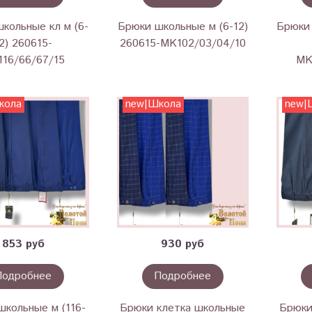
кольные кл м (6-
Брюки школьные м (6-12)
Брюки 
2) 260615-
260615-MK102/03/04/10
16/66/67/15
MK
кола
new|Школа
new|
853 руб
930 руб
Подробнее
Подробнее
школьные м (116-
Брюки клетка школьные
Брюки