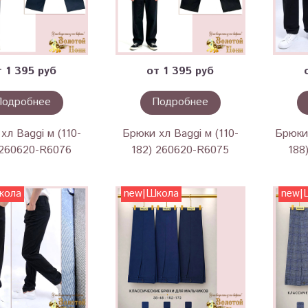
т 1 395 руб
от 1 395 руб
Подробнее
Подробнее
хл Baggi м (110-
Брюки хл Baggi м (110-
Брюки 
 260620-R6076
182) 260620-R6075
188
кола
new|Школа
new|