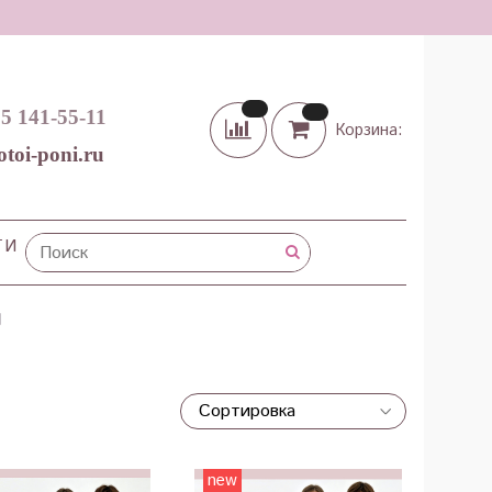
65 141-55-11
Корзина:
otoi-poni.ru
ТИ
И
new