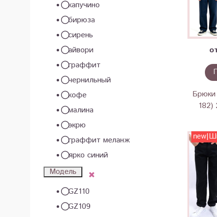
капучино
бирюза
сирень
о
айвори
граффит
чернильный
Брюки 
кофе
182)
малина
экрю
new|Ш
граффит меланж
ярко синий
Модель
GZ110
GZ109