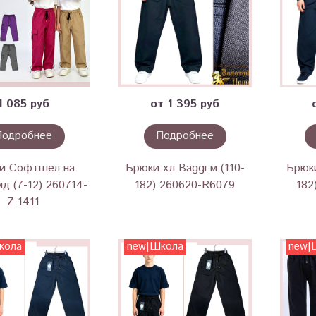
1 085 руб
от 1 395 руб
Подробнее
Подробнее
и Софтшел на
Брюки хл Baggi м (110-
Брюки
д (7-12) 260714-
182) 260620-R6079
182
Z-1411
кола
new|Школа
new|