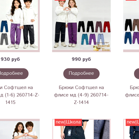
930 руб
990 руб
Подробнее
Подробнее
и Софтшел на
Брюки Софтшел на
Брю
д (1-6) 260714-Z-
флисе мд (4-9) 260714-
флисе
1415
Z-1414
new|Школа
new|