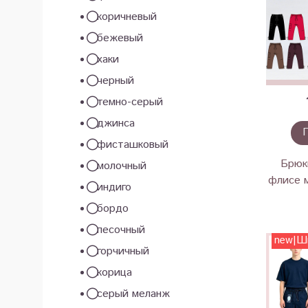
коричневый
бежевый
хаки
черный
темно-серый
джинса
фисташковый
Брюк
молочный
флисе м
индиго
бордо
песочный
new|Ш
горчичный
корица
серый меланж