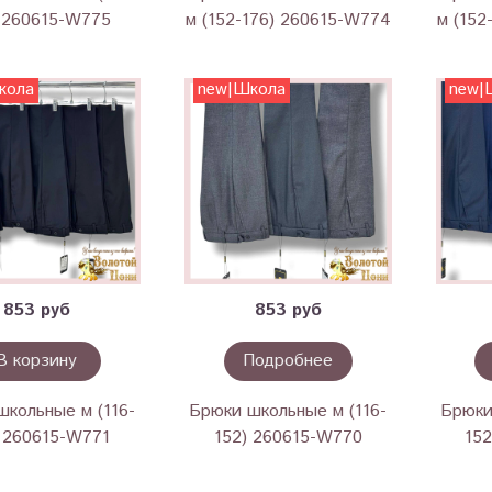
 260615-W775
м (152-176) 260615-W774
м (152
кола
new|Школа
new|
853 руб
853 руб
В корзину
Подробнее
школьные м (116-
Брюки школьные м (116-
Брюки
) 260615-W771
152) 260615-W770
15