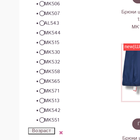
MK506
Брюки ш
MK507
1
AL543
MK1
MK544
MK515
new|Ш
MK530
MK532
MK558
MK565
MK571
MK513
MK542
MK551
Возраст
Брюки 