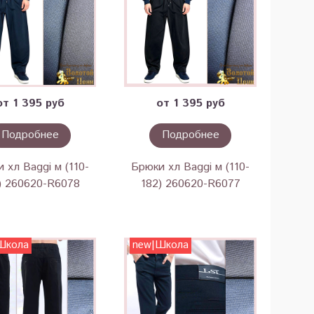
от 1 395 руб
от 1 395 руб
Подробнее
Подробнее
 хл Baggi м (110-
Брюки хл Baggi м (110-
) 260620-R6078
182) 260620-R6077
Школа
new|Школа