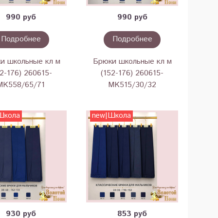
990 руб
990 руб
Подробнее
Подробнее
и школьные кл м
Брюки школьные кл м
52-176) 260615-
(152-176) 260615-
MK558/65/71
MK515/30/32
Школа
new|Школа
930 руб
853 руб