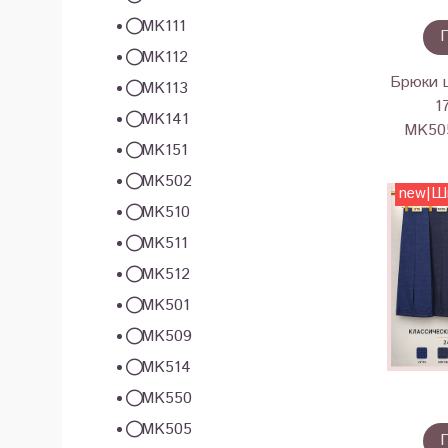
MK111
MK112
Брюки 
MK113
1
MK141
MK50
MK151
MK502
new|Ш
MK510
MK511
MK512
MK501
MK509
MK514
MK550
MK505