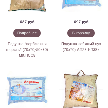
687 руб
697 руб
Подробнее
В корзину
Подушка "верблюжья
Подушка лебяжий пух
шерсть" (70х70/50х70)
(70х70) АП23-КП38х
М9.ПСС8