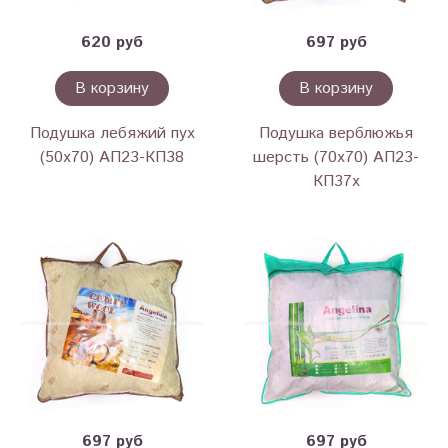
620 руб
697 руб
В корзину
В корзину
Подушка лебяжий пух
Подушка верблюжья
(50х70) АП23-КП38
шерсть (70х70) АП23-
КП37х
697 руб
697 руб