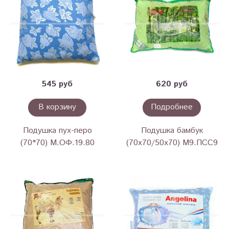
545 руб
620 руб
В корзину
Подробнее
Подушка пух-перо
Подушка бамбук
(70*70) М.ОФ.19.80
(70х70/50х70) М9.ПСС9