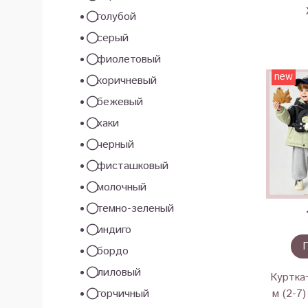
голубой
серый
фиолетовый
new
коричневый
бежевый
хаки
черный
фисташковый
молочный
темно-зеленый
индиго
бордо
лиловый
Куртка
горчичный
м (2-7