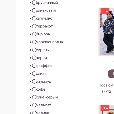
брусничный
оливковый
new
капучино
терракот
бирюза
морская волна
сирень
персик
граффит
слива
изумруд
Костюм 
кофе
(7-12
сине-серый
малахит
new
малина