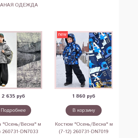
АНАЯ ОДЕЖДА
new
2 635 руб
1 860 руб
Подробнее
В корзину
а "Осень/Весна" м
Костюм "Осень/Весна" м
5) 260731-DN7033
(7-12) 260731-DN7019