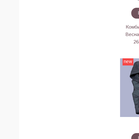
Комби
Весна
26
new