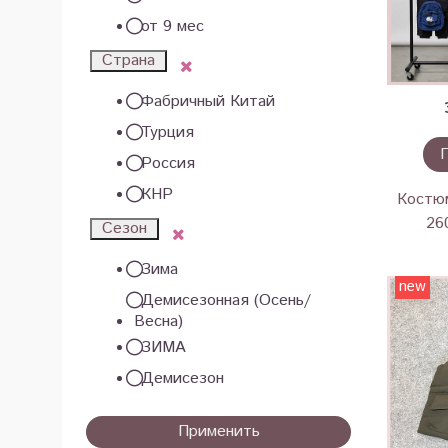
от 9 мес
Страна
Фабричный Китай
Турция
Россия
КНР
Костюм
26
Сезон
Зима
new
Демисезонная (Осень/
Весна)
ЗИМА
Демисезон
Применить