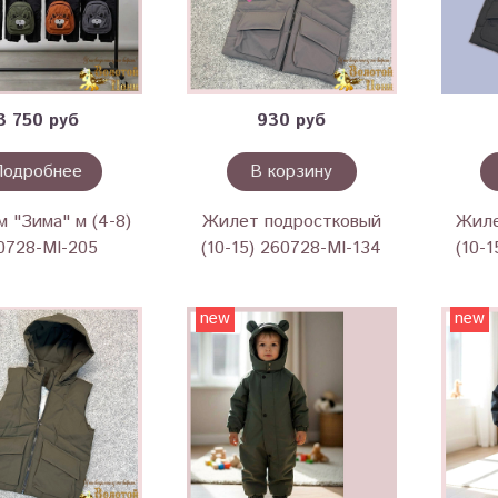
3 750 руб
930 руб
Подробнее
В корзину
 "Зима" м (4-8)
Жилет подростковый
Жиле
0728-MI-205
(10-15) 260728-MI-134
(10-
new
new