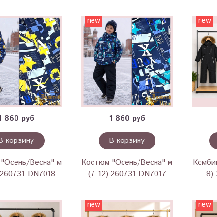
new
new
1 860 руб
1 860 руб
В корзину
В корзину
"Осень/Весна" м
Костюм "Осень/Весна" м
Комбин
) 260731-DN7018
(7-12) 260731-DN7017
8)
new
new