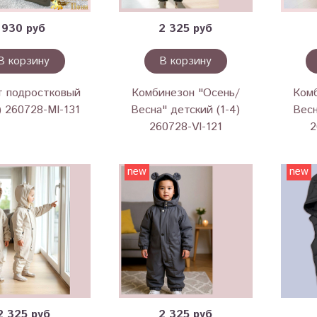
930 руб
2 325 руб
В корзину
В корзину
 подростковый
Комбинезон "Осень/
Ком
) 260728-MI-131
Весна" детский (1-4)
Весн
260728-VI-121
2
new
new
2 325 руб
2 325 руб