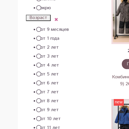
экрю
Возраст
от 9 месяцев
от 1 года
от 2 лет
от 3 лет
от 4 лет
от 5 лет
Комбине
от 6 лет
9) 
от 7 лет
от 8 лет
new
от 9 лет
от 10 лет
от 11 лет