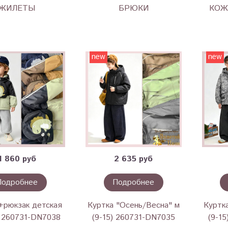
ЖИЛЕТЫ
БРЮКИ
КОЖ
new
new
1 860 руб
2 635 руб
Подробнее
Подробнее
+рюкзак детская
Куртка "Осень/Весна" м
Куртк
) 260731-DN7038
(9-15) 260731-DN7035
(9-1