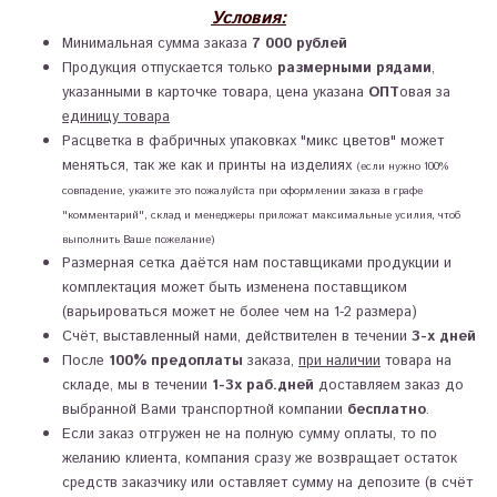
Условия:
Минимальная сумма заказа
7 000 рублей
Продукция отпускается только
размерными рядами
,
указанными в карточке товара, цена указана
ОПТ
овая за
единицу товара
Расцветка в фабричных упаковках "микс цветов" может
меняться, так же как и принты на изделиях
(если нужно 100%
совпадение, укажите это пожалуйста при оформлении заказа в графе
"комментарий", склад и менеджеры приложат максимальные усилия, чтоб
выполнить Ваше пожелание)
Размерная сетка даётся нам поставщиками продукции и
комплектация может быть изменена поставщиком
(варьироваться может не более чем на 1-2 размера)
Счёт, выставленный нами, действителен в течении
3-х дней
После
100% предоплаты
заказа,
при наличии
товара на
складе, мы в течении
1-3х раб.дней
доставляем заказ до
выбранной Вами транспортной компании
бесплатно
.
Если заказ отгружен не на полную сумму оплаты, то по
желанию клиента, компания сразу же возвращает остаток
средств заказчику или оставляет сумму на депозите (в счёт