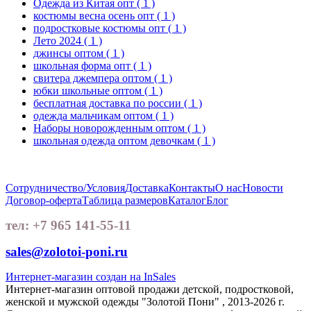
Одежда из Китая опт
( 1 )
костюмы весна осень опт
( 1 )
подростковые костюмы опт
( 1 )
Лето 2024
( 1 )
джинсы оптом
( 1 )
школьная форма опт
( 1 )
свитера джемпера оптом
( 1 )
юбки школьные оптом
( 1 )
бесплатная доставка по россии
( 1 )
одежда мальчикам оптом
( 1 )
Наборы новорожденным оптом
( 1 )
школьная одежда оптом девочкам
( 1 )
Сотрудничество/Условия
Доставка
Контакты
О нас
Новости
Договор-оферта
Таблица размеров
Каталог
Блог
тел: +7 965 141-55-11
sales@zolotoi-poni.ru
Интернет-магазин создан на InSales
Интернет-магазин оптовой продажи детской, подростковой,
женской и мужской одежды "Золотой Пони" , 2013-2026 г.