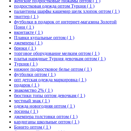
женские подростковые пижамы оптом
( 1 )
подростковая одежда оптом Турция
( 1 )
палантины шарфы кашемир шелк хлопок оптом
( 1 )
твиттер
( 1 )
футболки в подарок от интернет-магазина Золотой
Пони
( 1 )
вконтакте
( 1 )
Плавки купальные оптом
( 1 )
джемпера
( 1 )
брюки
( 1 )
торговое оборудование мелким оптом
( 1 )
платья нарядные Турция девочкам оптом
( 1 )
Турция
( 1 )
нижнее подростковое белье оптом
( 1 )
футболки оптом
( 1 )
опт детская одежда маркировка
( 1 )
подарок
( 1 )
знакомство 2%
( 1 )
бюстики топы оптом девочкам
( 1 )
честный знак
( 1 )
одежда новогодняя оптом
( 1 )
лосины
( 1 )
джемпера толстовки оптом
( 1 )
кардиганы школьные оптом
( 1 )
Бонито оптом
( 1 )