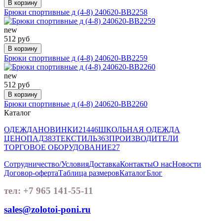
В корзину
Брюки спортивные д (4-8) 240620-BB2258
new
512 руб
В корзину
Брюки спортивные д (4-8) 240620-BB2259
new
512 руб
В корзину
Брюки спортивные д (4-8) 240620-BB2260
Каталог
ОДЕЖДА
НОВИНКИ
21446
ШКОЛЬНАЯ ОДЕЖДА
ЦЕНОПАД
383
ТЕКСТИЛЬ
363
ПРОИЗВОДИТЕЛИ
ТОРГОВОЕ ОБОРУДОВАНИЕ
27
Сотрудничество/Условия
Доставка
Контакты
О нас
Новости
Договор-оферта
Таблица размеров
Каталог
Блог
тел: +7 965 141-55-11
sales@zolotoi-poni.ru