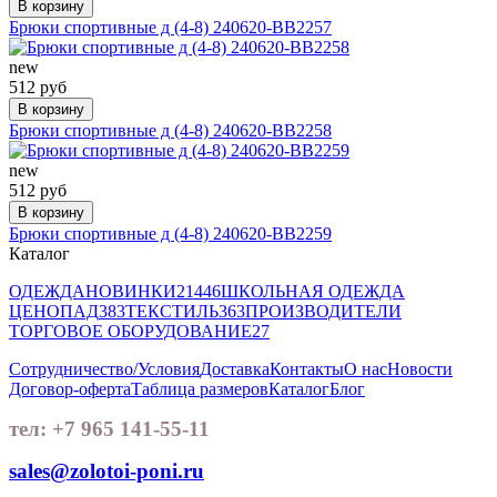
В корзину
Брюки спортивные д (4-8) 240620-BB2257
new
512 руб
В корзину
Брюки спортивные д (4-8) 240620-BB2258
new
512 руб
В корзину
Брюки спортивные д (4-8) 240620-BB2259
Каталог
ОДЕЖДА
НОВИНКИ
21446
ШКОЛЬНАЯ ОДЕЖДА
ЦЕНОПАД
383
ТЕКСТИЛЬ
363
ПРОИЗВОДИТЕЛИ
ТОРГОВОЕ ОБОРУДОВАНИЕ
27
Сотрудничество/Условия
Доставка
Контакты
О нас
Новости
Договор-оферта
Таблица размеров
Каталог
Блог
тел: +7 965 141-55-11
sales@zolotoi-poni.ru