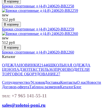
В корзину
Брюки спортивные д (4-8) 240620-BB2258
new
512 руб
В корзину
Брюки спортивные д (4-8) 240620-BB2259
new
512 руб
В корзину
Брюки спортивные д (4-8) 240620-BB2260
Каталог
ОДЕЖДА
НОВИНКИ
21446
ШКОЛЬНАЯ ОДЕЖДА
ЦЕНОПАД
383
ТЕКСТИЛЬ
363
ПРОИЗВОДИТЕЛИ
ТОРГОВОЕ ОБОРУДОВАНИЕ
27
Сотрудничество/Условия
Доставка
Контакты
О нас
Новости
Договор-оферта
Таблица размеров
Каталог
Блог
тел: +7 965 141-55-11
sales@zolotoi-poni.ru