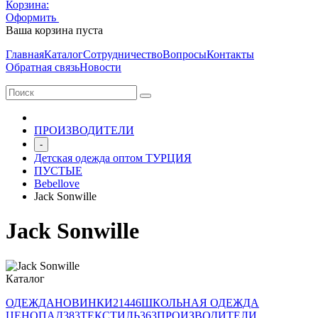
Корзина:
Оформить
Очистить корзину
Ваша корзина пуста
Главная
Каталог
Сотрудничество
Вопросы
Контакты
Обратная связь
Новости
ПРОИЗВОДИТЕЛИ
-
Детская одежда оптом ТУРЦИЯ
ПУСТЫЕ
Bebellove
Jack Sonwille
Jack Sonwille
Каталог
ОДЕЖДА
НОВИНКИ
21446
ШКОЛЬНАЯ ОДЕЖДА
ЦЕНОПАД
383
ТЕКСТИЛЬ
363
ПРОИЗВОДИТЕЛИ