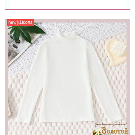
new|Школа