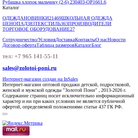
Рубашка хлопок мальчику (2-6) 230403-OP1661.6
Каталог
ОДЕЖДА
НОВИНКИ
21469
ШКОЛЬНАЯ ОДЕЖДА
ЦЕНОПАД
383
ТЕКСТИЛЬ
363
ПРОИЗВОДИТЕЛИ
ТОРГОВОЕ ОБОРУДОВАНИЕ
27
Сотрудничество/Условия
Доставка
Контакты
О нас
Новости
Договор-оферта
Таблица размеров
Каталог
Блог
тел: +7 965 141-55-11
sales@zolotoi-poni.ru
Интернет-магазин создан на InSales
Интернет-магазин оптовой продажи детской, подростковой,
женской и мужской одежды "Золотой Пони" , 2013-2026 г.
Содержание страниц носит исключительно информационный
характер и ни при каких условиях не является публичной
офертой, определяемой положениями статьи 437 ГК РФ.