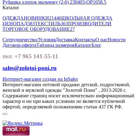
Рубашка хлопок мальчику (2-6) 230403-OP1658.5
Каталог
ОДЕЖДА
НОВИНКИ
21446
ШКОЛЬНАЯ ОДЕЖДА
ЦЕНОПАД
383
ТЕКСТИЛЬ
363
ПРОИЗВОДИТЕЛИ
ТОРГОВОЕ ОБОРУДОВАНИЕ
27
Сотрудничество/Условия
Доставка
Контакты
О нас
Новости
Договор-оферта
Таблица размеров
Каталог
Блог
тел: +7 965 141-55-11
sales@zolotoi-poni.ru
Интернет-магазин создан на InSales
Интернет-магазин оптовой продажи детской, подростковой,
женской и мужской одежды "Золотой Пони" , 2013-2026 г.
Содержание страниц носит исключительно информационный
характер и ни при каких условиях не является публичной
офертой, определяемой положениями статьи 437 ГК РФ.