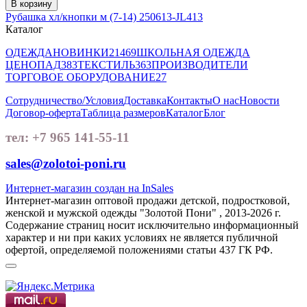
В корзину
Рубашка хл/кнопки м (7-14) 250613-JL413
Каталог
ОДЕЖДА
НОВИНКИ
21469
ШКОЛЬНАЯ ОДЕЖДА
ЦЕНОПАД
383
ТЕКСТИЛЬ
363
ПРОИЗВОДИТЕЛИ
ТОРГОВОЕ ОБОРУДОВАНИЕ
27
Сотрудничество/Условия
Доставка
Контакты
О нас
Новости
Договор-оферта
Таблица размеров
Каталог
Блог
тел: +7 965 141-55-11
sales@zolotoi-poni.ru
Интернет-магазин создан на InSales
Интернет-магазин оптовой продажи детской, подростковой,
женской и мужской одежды "Золотой Пони" , 2013-2026 г.
Содержание страниц носит исключительно информационный
характер и ни при каких условиях не является публичной
офертой, определяемой положениями статьи 437 ГК РФ.