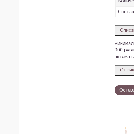
Количе
Состав
Описа
минималь
000 рубл
автомати
Отзы
Остав