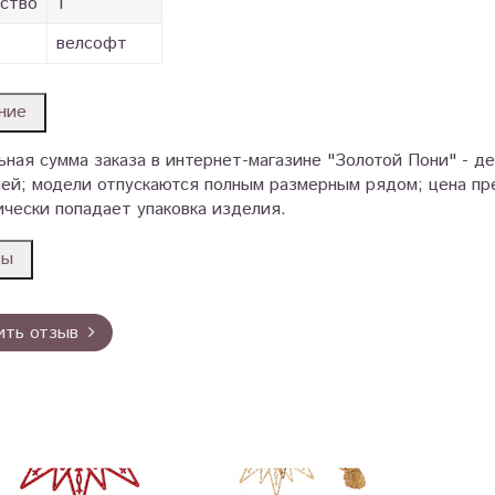
ство
1
велсофт
ние
ная сумма заказа в интернет-магазине "Золотой Пони" - д
ей; модели отпускаются полным размерным рядом; цена пре
чески попадает упаковка изделия.
вы
ить отзыв