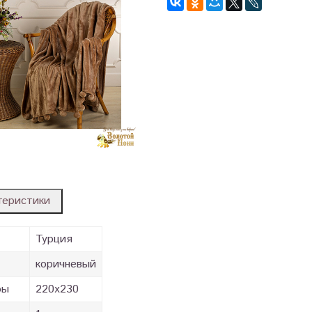
теристики
Турция
коричневый
ры
220х230