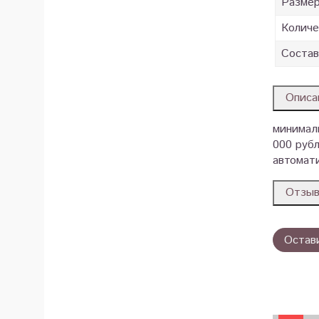
Разме
Количе
Состав
Описа
минималь
000 рубл
автомати
Отзы
Остав