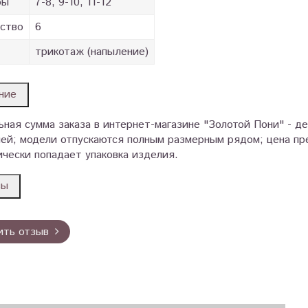
ры
7-8, 9-10, 11-12
ство
6
трикотаж (напыление)
ние
ная сумма заказа в интернет-магазине "Золотой Пони" - д
ей; модели отпускаются полным размерным рядом; цена пре
чески попадает упаковка изделия.
вы
ить отзыв