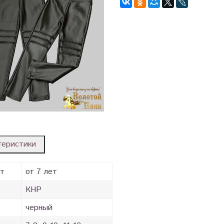
теристики
ст
от 7 лет
КНР
черный