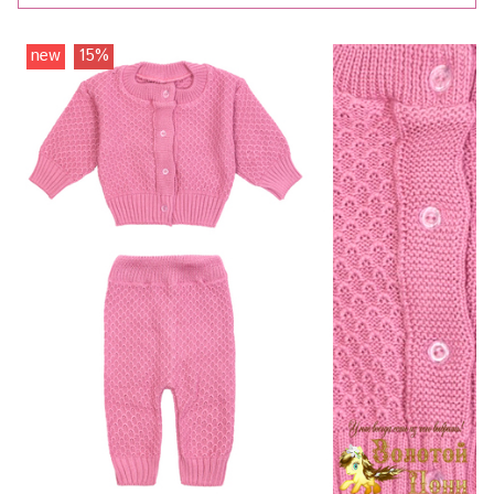
new
15%