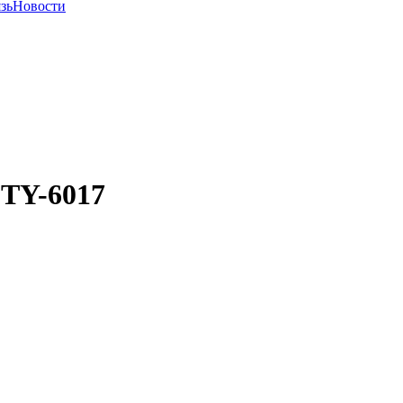
зь
Новости
-TY-6017