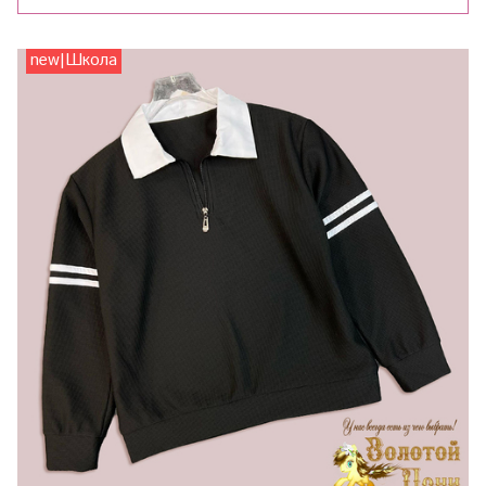
new|Школа