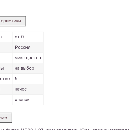
теристики
ст
от 0
Россия
микс цветов
ры
на выбор
ство
5
и
начес
хлопок
ние