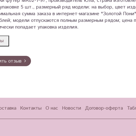
и футер MR02-1-97, производитель Юла, страна изготовлен
 упаковке 5 шт., размерный ряд модели: на выбор, цвет изд
имальная сумма заказа в интернет-магазине "Золотой Пони
блей; модели отпускаются полным размерным рядом; цена п
чески попадает упаковка изделия.
вы
ить отзыв
оставка
Контакты
О нас
Новости
Договор-оферта
Таб