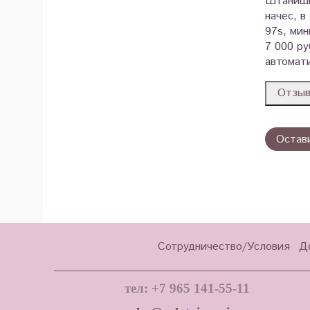
Штанишк
начес, в
97s, мин
7 000 ру
автомати
Отзы
Остав
Сотрудничество/Условия
Д
тел: +7 965 141-55-11