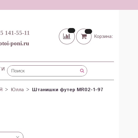
65 141-55-11
Корзина:
otoi-poni.ru
ТИ
Я
Юлла
Штанишки футер MR02-1-97