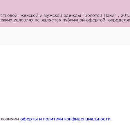
стковой, женской и мужской одежды "Золотой Пони" , 201
 каких условиях не является публичной офертой, определ
условиями
оферты и политики конфиденциальности
.