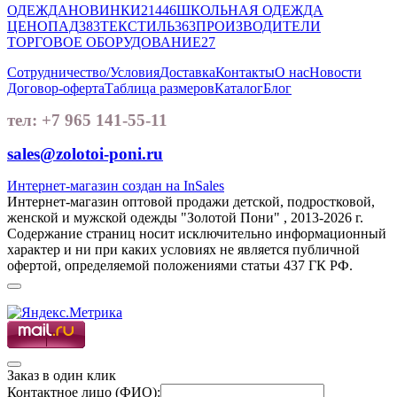
ОДЕЖДА
НОВИНКИ
21446
ШКОЛЬНАЯ ОДЕЖДА
ЦЕНОПАД
383
ТЕКСТИЛЬ
363
ПРОИЗВОДИТЕЛИ
ТОРГОВОЕ ОБОРУДОВАНИЕ
27
Сотрудничество/Условия
Доставка
Контакты
О нас
Новости
Договор-оферта
Таблица размеров
Каталог
Блог
тел: +7 965 141-55-11
sales@zolotoi-poni.ru
Интернет-магазин создан на InSales
Интернет-магазин оптовой продажи детской, подростковой,
женской и мужской одежды "Золотой Пони" , 2013-2026 г.
Содержание страниц носит исключительно информационный
характер и ни при каких условиях не является публичной
офертой, определяемой положениями статьи 437 ГК РФ.
Заказ в один клик
Контактное лицо (ФИО):