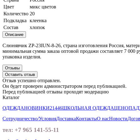
Цвет
микс цветов
Количество
20
Подкладка
клеенка
Состав
хлопок
Описание
Слюнявчик ZP-23IUN-8-26, страна изготовления Россия, материа
минимальная сумма заказа оптовой продажи составляет 7 000 р
упаковка изделия.
Отзывы
Оставить отзыв
Отзыв успешно отправлен.
Он будет проверен администратором перед публикацией.
Перед публикацией отзывы проходят модерацию
Каталог
ОДЕЖДА
НОВИНКИ
21446
ШКОЛЬНАЯ ОДЕЖДА
ЦЕНОПАД
Сотрудничество/Условия
Доставка
Контакты
О нас
Новости
Догов
тел: +7 965 141-55-11