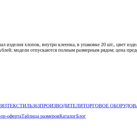
л изделия хлопок, внутри клеенка, в упаковке 20 шт., цвет изде
ублей; модели отпускаются полным размерным рядом; цена предс
383
ТЕКСТИЛЬ
363
ПРОИЗВОДИТЕЛИ
ТОРГОВОЕ ОБОРУДО
ор-оферта
Таблица размеров
Каталог
Блог