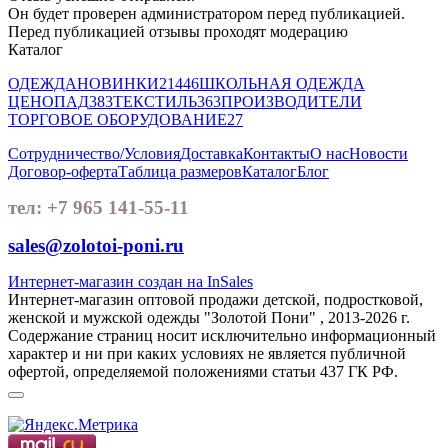
Он будет проверен администратором перед публикацией.
Перед публикацией отзывы проходят модерацию
Каталог
ОДЕЖДА
НОВИНКИ
21446
ШКОЛЬНАЯ ОДЕЖДА
ЦЕНОПАД
383
ТЕКСТИЛЬ
363
ПРОИЗВОДИТЕЛИ
ТОРГОВОЕ ОБОРУДОВАНИЕ
27
Сотрудничество/Условия
Доставка
Контакты
О нас
Новости
Договор-оферта
Таблица размеров
Каталог
Блог
тел: +7 965 141-55-11
sales@zolotoi-poni.ru
Интернет-магазин создан на InSales
Интернет-магазин оптовой продажи детской, подростковой,
женской и мужской одежды "Золотой Пони" , 2013-2026 г.
Содержание страниц носит исключительно информационный
характер и ни при каких условиях не является публичной
офертой, определяемой положениями статьи 437 ГК РФ.