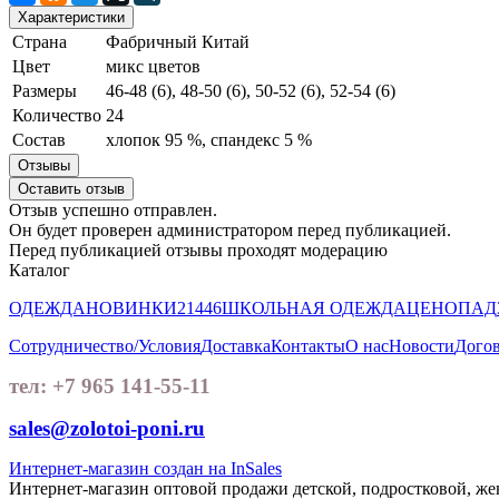
Характеристики
Страна
Фабричный Китай
Цвет
микс цветов
Размеры
46-48 (6), 48-50 (6), 50-52 (6), 52-54 (6)
Количество
24
Состав
хлопок 95 %, спандекс 5 %
Отзывы
Оставить отзыв
Отзыв успешно отправлен.
Он будет проверен администратором перед публикацией.
Перед публикацией отзывы проходят модерацию
Каталог
ОДЕЖДА
НОВИНКИ
21446
ШКОЛЬНАЯ ОДЕЖДА
ЦЕНОПАД
Сотрудничество/Условия
Доставка
Контакты
О нас
Новости
Догов
тел: +7 965 141-55-11
sales@zolotoi-poni.ru
Интернет-магазин создан на InSales
Интернет-магазин оптовой продажи детской, подростковой, ж