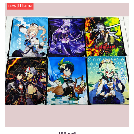
new|Школа