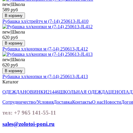
new|Школа
589 руб
В корзину
Рубашка хл/стрейтч м (7-14) 250613-JL410
new|Школа
620 руб
В корзину
Рубашка хл/кнопки м (7-14) 250613-JL412
new|Школа
620 руб
В корзину
Рубашка хл/кнопки м (7-14) 250613-JL413
Каталог
ОДЕЖДА
НОВИНКИ
21446
ШКОЛЬНАЯ ОДЕЖДА
ЦЕНОПАД
Сотрудничество/Условия
Доставка
Контакты
О нас
Новости
Догов
тел: +7 965 141-55-11
sales@zolotoi-poni.ru