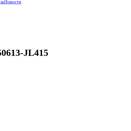
зь
Новости
50613-JL415