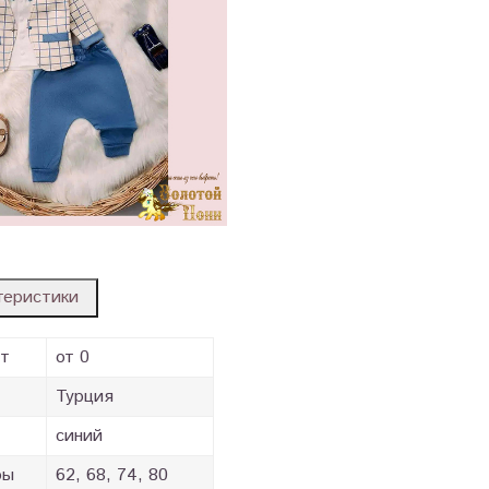
теристики
ст
от 0
Турция
синий
ры
62, 68, 74, 80