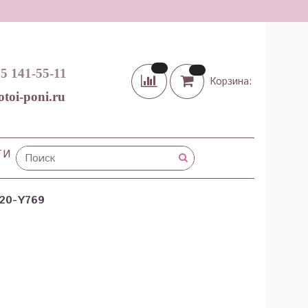
65 141-55-11
Корзина:
otoi-poni.ru
ТИ
420-Y769