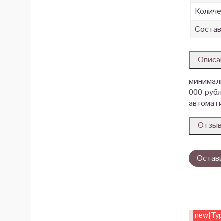
Количе
Состав
Описа
минималь
000 рубл
автомати
Отзы
Остав
new|Ту