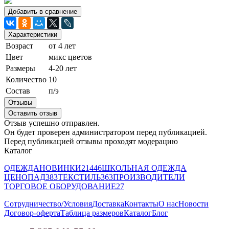
Добавить в сравнение
Характеристики
Возраст
от 4 лет
Цвет
микс цветов
Размеры
4-20 лет
Количество
10
Состав
п/э
Отзывы
Оставить отзыв
Отзыв успешно отправлен.
Он будет проверен администратором перед публикацией.
Перед публикацией отзывы проходят модерацию
Каталог
ОДЕЖДА
НОВИНКИ
21446
ШКОЛЬНАЯ ОДЕЖДА
ЦЕНОПАД
383
ТЕКСТИЛЬ
363
ПРОИЗВОДИТЕЛИ
ТОРГОВОЕ ОБОРУДОВАНИЕ
27
Сотрудничество/Условия
Доставка
Контакты
О нас
Новости
Договор-оферта
Таблица размеров
Каталог
Блог