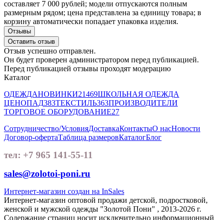
составляет 7 000 рублей; модели отпускаются полным
размерным рядом; цена представлена за единицу товара; в
корзину автоматически попадает упаковка изделия.
Отзывы
Оставить отзыв
Отзыв успешно отправлен.
Он будет проверен администратором перед публикацией.
Перед публикацией отзывы проходят модерацию
Каталог
ОДЕЖДА
НОВИНКИ
21469
ШКОЛЬНАЯ ОДЕЖДА
ЦЕНОПАД
383
ТЕКСТИЛЬ
363
ПРОИЗВОДИТЕЛИ
ТОРГОВОЕ ОБОРУДОВАНИЕ
27
Сотрудничество/Условия
Доставка
Контакты
О нас
Новости
Договор-оферта
Таблица размеров
Каталог
Блог
тел: +7 965 141-55-11
sales@zolotoi-poni.ru
Интернет-магазин создан на InSales
Интернет-магазин оптовой продажи детской, подростковой,
женской и мужской одежды "Золотой Пони" , 2013-2026 г.
Содержание страниц носит исключительно информационный