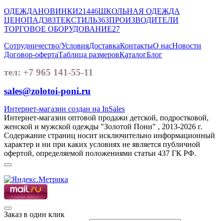
ОДЕЖДА
НОВИНКИ
21446
ШКОЛЬНАЯ ОДЕЖДА
ЦЕНОПАД
383
ТЕКСТИЛЬ
363
ПРОИЗВОДИТЕЛИ
ТОРГОВОЕ ОБОРУДОВАНИЕ
27
Сотрудничество/Условия
Доставка
Контакты
О нас
Новости
Договор-оферта
Таблица размеров
Каталог
Блог
тел: +7 965 141-55-11
sales@zolotoi-poni.ru
Интернет-магазин создан на InSales
Интернет-магазин оптовой продажи детской, подростковой,
женской и мужской одежды "Золотой Пони" , 2013-2026 г.
Содержание страниц носит исключительно информационный
характер и ни при каких условиях не является публичной
офертой, определяемой положениями статьи 437 ГК РФ.
Заказ в один клик