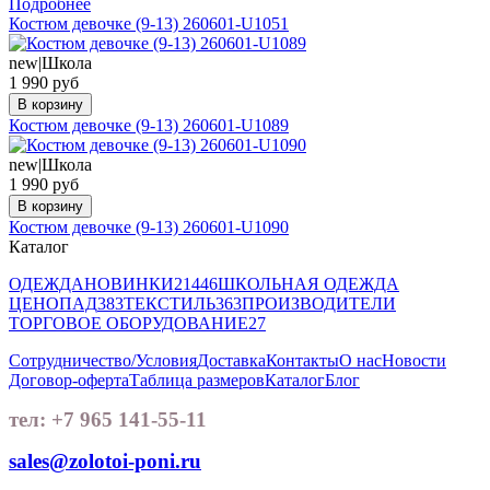
Подробнее
Костюм девочке (9-13) 260601-U1051
new|Школа
1 990 руб
В корзину
Костюм девочке (9-13) 260601-U1089
new|Школа
1 990 руб
В корзину
Костюм девочке (9-13) 260601-U1090
Каталог
ОДЕЖДА
НОВИНКИ
21446
ШКОЛЬНАЯ ОДЕЖДА
ЦЕНОПАД
383
ТЕКСТИЛЬ
363
ПРОИЗВОДИТЕЛИ
ТОРГОВОЕ ОБОРУДОВАНИЕ
27
Сотрудничество/Условия
Доставка
Контакты
О нас
Новости
Договор-оферта
Таблица размеров
Каталог
Блог
тел: +7 965 141-55-11
sales@zolotoi-poni.ru