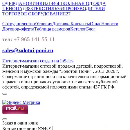
ОДЕЖДА
НОВИНКИ
21446
ШКОЛЬНАЯ ОДЕЖДА
ЦЕНОПАД
383
ТЕКСТИЛЬ
363
ПРОИЗВОДИТЕЛИ
ТОРГОВОЕ ОБОРУДОВАНИЕ
27
Сотрудничество/Условия
Доставка
Контакты
О нас
Новости
Договор-оферта
Таблица размеров
Каталог
Блог
тел: +7 965 141-55-11
sales@zolotoi-poni.ru
Интернет-магазин создан на InSales
Интернет-магазин оптовой продажи детской, подростковой,
женской и мужской одежды "Золотой Пони" , 2013-2026 г.
Содержание страниц носит исключительно информационный
характер и ни при каких условиях не является публичной
офертой, определяемой положениями статьи 437 ГК РФ.
Заказ в один клик
Контактное лицо (ФИО):