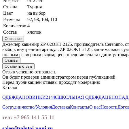
Возраст
от 2 лет
Страна
Турция
Цвет
на выбор
Размеры
92, 98, 104, 110
Количество
4
Состав
хлопок
Описание
Джемпер кашемир ZP-02OKT-2125, производитель Cerenimo, стран
выбор, внутренний артикул: ZP-02OKT-2125, минимальная сумма
полным размерным рядом; цена представлена за единицу товара
Отзывы
Оставить отзыв
Отзыв успешно отправлен.
Он будет проверен администратором перед публикацией.
Перед публикацией отзывы проходят модерацию
Каталог
ОДЕЖДА
НОВИНКИ
21446
ШКОЛЬНАЯ ОДЕЖДА
ЦЕНОПАД
Сотрудничество/Условия
Доставка
Контакты
О нас
Новости
Догов
тел: +7 965 141-55-11
sales@zolotoi-poni.ru