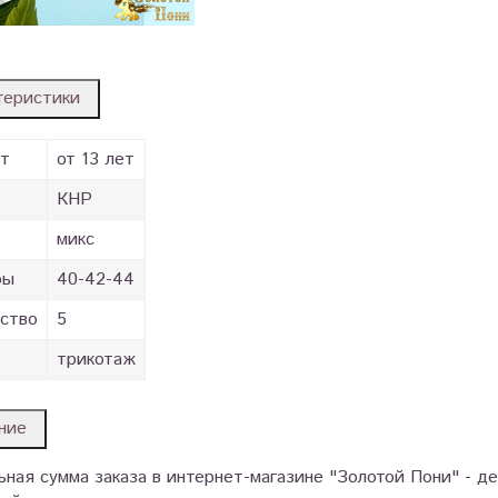
теристики
ст
от 13 лет
КНР
микс
ры
40-42-44
ство
5
трикотаж
ние
ная сумма заказа в интернет-магазине "Золотой Пони" - д