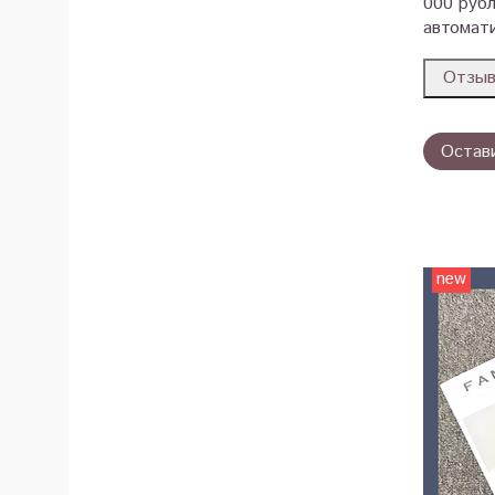
000 рубл
автомати
Отзы
Остав
new