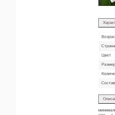
Харак
Возра
Страна
Цвет
Разме
Количе
Состав
Описа
минималь