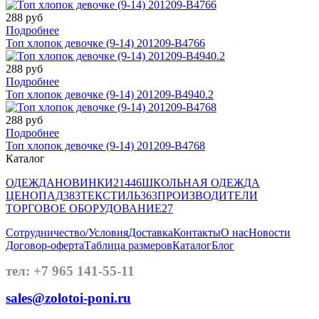
288 руб
Подробнее
Топ хлопок девочке (9-14) 201209-B4766
288 руб
Подробнее
Топ хлопок девочке (9-14) 201209-B4940.2
288 руб
Подробнее
Топ хлопок девочке (9-14) 201209-B4768
Каталог
ОДЕЖДА
НОВИНКИ
21446
ШКОЛЬНАЯ ОДЕЖДА
ЦЕНОПАД
383
ТЕКСТИЛЬ
363
ПРОИЗВОДИТЕЛИ
ТОРГОВОЕ ОБОРУДОВАНИЕ
27
Сотрудничество/Условия
Доставка
Контакты
О нас
Новости
Договор-оферта
Таблица размеров
Каталог
Блог
тел: +7 965 141-55-11
sales@zolotoi-poni.ru