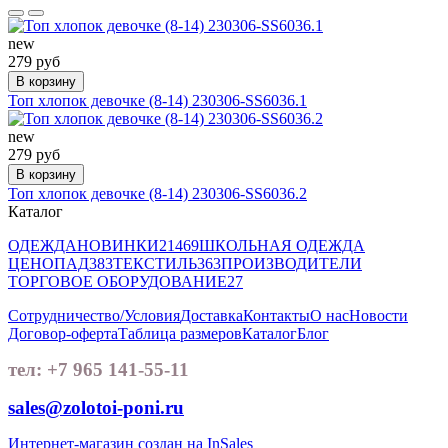
new
279 руб
В корзину
Топ хлопок девочке (8-14) 230306-SS6036.1
new
279 руб
В корзину
Топ хлопок девочке (8-14) 230306-SS6036.2
Каталог
ОДЕЖДА
НОВИНКИ
21469
ШКОЛЬНАЯ ОДЕЖДА
ЦЕНОПАД
383
ТЕКСТИЛЬ
363
ПРОИЗВОДИТЕЛИ
ТОРГОВОЕ ОБОРУДОВАНИЕ
27
Сотрудничество/Условия
Доставка
Контакты
О нас
Новости
Договор-оферта
Таблица размеров
Каталог
Блог
тел: +7 965 141-55-11
sales@zolotoi-poni.ru
Интернет-магазин создан на InSales