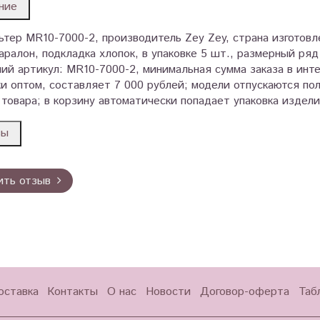
ние
тер MR10-7000-2, производитель Zey Zey, страна изготовл
аралон, подкладка хлопок, в упаковке 5 шт., размерный ряд
ий артикул: MR10-7000-2, минимальная сумма заказа в инт
ки оптом, составляет 7 000 рублей; модели отпускаются по
товара; в корзину автоматически попадает упаковка издели
вы
ить отзыв
оставка
Контакты
О нас
Новости
Договор-оферта
Таб