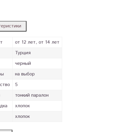
теристики
ст
от 12 лет, от 14 лет
Турция
черный
ры
на выбор
ство
5
и
тонкий паралон
дка
хлопок
хлопок